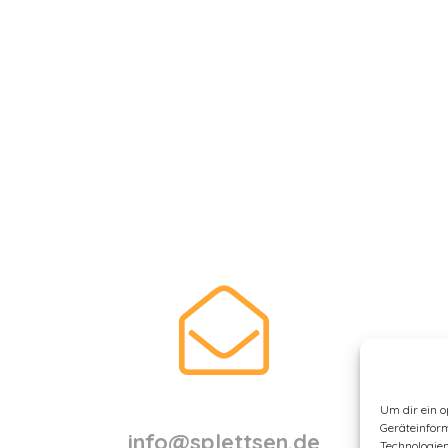
Um dir ein o
Geräteinfor
info@splettsen.de
Technologien